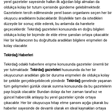
yerel gazeteler sayesinde halkın ilk ağızdan bilgi almaları da
oldukça kolay bir tutum içerisinde gündeme gelebilmektedir.
Gazetelerin tercih edilmesinde yerel basın organlarını seçen her bir
okuyucu aradıklarını bulacaklardır. Böylelikle tam da istedikleri
düzeyde bir sonuç elde ederek, bu anlamda da harekete
geçeceklerdir. Tekirdağ gazeteleri konusunda en doğru bilgileri
oldukça kolay bir biçimde de elde etme şansları ortaya çıkacaktır.
Her bir kullanıcının bu doğrultuda aradıkları bilgilere erişmeleri de
kolay olacaktır.
Tekirdağ Haberleri
Tekirdağ odaklı haberlere erişme konusunda gazeteler önemli bir
yer tutmaktadır.
Tekirdağ gazeteleri
hususunda da her bir
okuyucunun aradıkları gibi bir duruma erişmeleri de oldukça kolay
bir şekilde gerçekleşebilecek yöndedir.
Tekirdağ
genelinde yaşanan
tüm gelişmeleri günlük olarak sunma konusunda da bu gazetelerin
payı büyük olacaktır. Bundan dolayı da her zaman tarafsız ve
güncel habercilik anlayışı bu yerel gazeteler içinde ortaya
çıkacaktır. Her bir okuyucuya hitap etme şansını açığa çıkarak bu
haberler sayesinde de devamlı olarak en ideal kaynakları ortaya