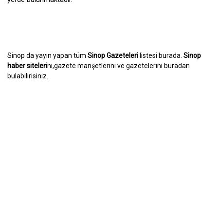
Sinop da yayın yapan tüm
Sinop Gazeteleri
listesi burada.
Sinop
haber siteleri
ni,gazete manşetlerini ve gazetelerini buradan
bulabilirisiniz.