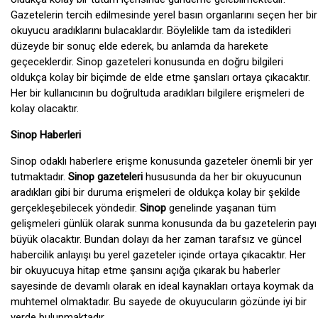
Gazetelerin tercih edilmesinde yerel basın organlarını seçen her bir
okuyucu aradıklarını bulacaklardır. Böylelikle tam da istedikleri
düzeyde bir sonuç elde ederek, bu anlamda da harekete
geçeceklerdir. Sinop gazeteleri konusunda en doğru bilgileri
oldukça kolay bir biçimde de elde etme şansları ortaya çıkacaktır.
Her bir kullanıcının bu doğrultuda aradıkları bilgilere erişmeleri de
kolay olacaktır.
Sinop Haberleri
Sinop odaklı haberlere erişme konusunda gazeteler önemli bir yer
tutmaktadır.
Sinop gazeteleri
hususunda da her bir okuyucunun
aradıkları gibi bir duruma erişmeleri de oldukça kolay bir şekilde
gerçekleşebilecek yöndedir.
Sinop
genelinde yaşanan tüm
gelişmeleri günlük olarak sunma konusunda da bu gazetelerin payı
büyük olacaktır. Bundan dolayı da her zaman tarafsız ve güncel
habercilik anlayışı bu yerel gazeteler içinde ortaya çıkacaktır. Her
bir okuyucuya hitap etme şansını açığa çıkarak bu haberler
sayesinde de devamlı olarak en ideal kaynakları ortaya koymak da
muhtemel olmaktadır. Bu sayede de okuyucuların gözünde iyi bir
yerde bulunmaktadır.