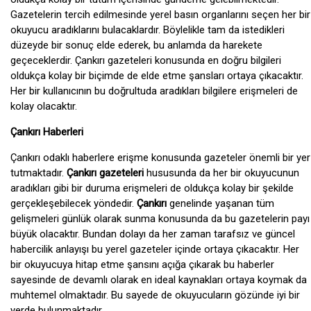
Gazetelerin tercih edilmesinde yerel basın organlarını seçen her bir
okuyucu aradıklarını bulacaklardır. Böylelikle tam da istedikleri
düzeyde bir sonuç elde ederek, bu anlamda da harekete
geçeceklerdir. Çankırı gazeteleri konusunda en doğru bilgileri
oldukça kolay bir biçimde de elde etme şansları ortaya çıkacaktır.
Her bir kullanıcının bu doğrultuda aradıkları bilgilere erişmeleri de
kolay olacaktır.
Çankırı Haberleri
Çankırı odaklı haberlere erişme konusunda gazeteler önemli bir yer
tutmaktadır.
Çankırı gazeteleri
hususunda da her bir okuyucunun
aradıkları gibi bir duruma erişmeleri de oldukça kolay bir şekilde
gerçekleşebilecek yöndedir.
Çankırı
genelinde yaşanan tüm
gelişmeleri günlük olarak sunma konusunda da bu gazetelerin payı
büyük olacaktır. Bundan dolayı da her zaman tarafsız ve güncel
habercilik anlayışı bu yerel gazeteler içinde ortaya çıkacaktır. Her
bir okuyucuya hitap etme şansını açığa çıkarak bu haberler
sayesinde de devamlı olarak en ideal kaynakları ortaya koymak da
muhtemel olmaktadır. Bu sayede de okuyucuların gözünde iyi bir
yerde bulunmaktadır.