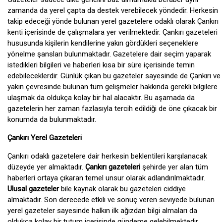
zamanda da yerel çapta da destek verebilecek yöndedir. Herkesin
takip edeceği yönde bulunan yerel gazetelere odaklı olarak Çankırı
kenti içerisinde de çalışmalara yer verilmektedir. Çankırı gazeteleri
hususunda kişilerin kendilerine yakın gördükleri seçeneklere
yönelme şansları bulunmaktadır. Gazetelere dair seçim yaparak
istedikleri bilgileri ve haberleri kısa bir süre içerisinde temin
edebileceklerdir. Günlük çıkan bu gazeteler sayesinde de Çankırı ve
yakın çevresinde bulunan tüm gelişmeler hakkında gerekli bilgilere
ulaşmak da oldukça kolay bir hal alacaktır. Bu aşamada da
gazetelerin her zaman fazlasıyla tercih edildiği de öne çıkacak bir
konumda da bulunmaktadır.
Çankırı Yerel Gazeteleri
Çankırı odaklı gazetelere dair herkesin beklentileri karşılanacak
düzeyde yer almaktadır.
Çankırı gazeteleri
şehirde yer alan tüm
haberleri ortaya çıkaran temel unsur olarak adlandırılmaktadır.
Ulusal gazeteler
bile kaynak olarak bu gazeteleri ciddiye
almaktadır. Son derecede etkili ve sonuç veren seviyede bulunan
yerel gazeteler sayesinde halkın ilk ağızdan bilgi almaları da
oldukça kolay bir tutum içerisinde gündeme gelebilmektedir.