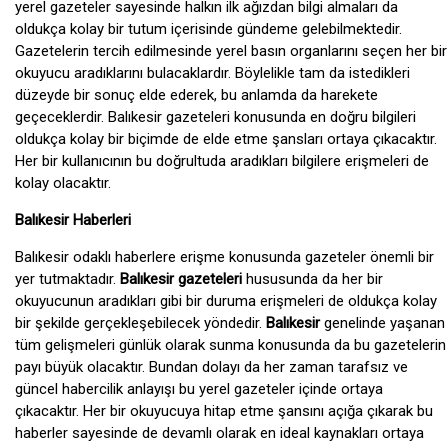
yerel gazeteler sayesinde halkın ilk ağızdan bilgi almaları da
oldukça kolay bir tutum içerisinde gündeme gelebilmektedir.
Gazetelerin tercih edilmesinde yerel basın organlarını seçen her bir
okuyucu aradıklarını bulacaklardır. Böylelikle tam da istedikleri
düzeyde bir sonuç elde ederek, bu anlamda da harekete
geçeceklerdir. Balıkesir gazeteleri konusunda en doğru bilgileri
oldukça kolay bir biçimde de elde etme şansları ortaya çıkacaktır.
Her bir kullanıcının bu doğrultuda aradıkları bilgilere erişmeleri de
kolay olacaktır.
Balıkesir Haberleri
Balıkesir odaklı haberlere erişme konusunda gazeteler önemli bir
yer tutmaktadır.
Balıkesir gazeteleri
hususunda da her bir
okuyucunun aradıkları gibi bir duruma erişmeleri de oldukça kolay
bir şekilde gerçekleşebilecek yöndedir.
Balıkesir
genelinde yaşanan
tüm gelişmeleri günlük olarak sunma konusunda da bu gazetelerin
payı büyük olacaktır. Bundan dolayı da her zaman tarafsız ve
güncel habercilik anlayışı bu yerel gazeteler içinde ortaya
çıkacaktır. Her bir okuyucuya hitap etme şansını açığa çıkarak bu
haberler sayesinde de devamlı olarak en ideal kaynakları ortaya