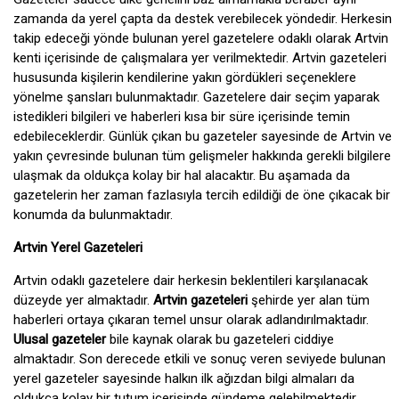
zamanda da yerel çapta da destek verebilecek yöndedir. Herkesin
takip edeceği yönde bulunan yerel gazetelere odaklı olarak Artvin
kenti içerisinde de çalışmalara yer verilmektedir. Artvin gazeteleri
hususunda kişilerin kendilerine yakın gördükleri seçeneklere
yönelme şansları bulunmaktadır. Gazetelere dair seçim yaparak
istedikleri bilgileri ve haberleri kısa bir süre içerisinde temin
edebileceklerdir. Günlük çıkan bu gazeteler sayesinde de Artvin ve
yakın çevresinde bulunan tüm gelişmeler hakkında gerekli bilgilere
ulaşmak da oldukça kolay bir hal alacaktır. Bu aşamada da
gazetelerin her zaman fazlasıyla tercih edildiği de öne çıkacak bir
konumda da bulunmaktadır.
Artvin Yerel Gazeteleri
Artvin odaklı gazetelere dair herkesin beklentileri karşılanacak
düzeyde yer almaktadır.
Artvin gazeteleri
şehirde yer alan tüm
haberleri ortaya çıkaran temel unsur olarak adlandırılmaktadır.
Ulusal gazeteler
bile kaynak olarak bu gazeteleri ciddiye
almaktadır. Son derecede etkili ve sonuç veren seviyede bulunan
yerel gazeteler sayesinde halkın ilk ağızdan bilgi almaları da
oldukça kolay bir tutum içerisinde gündeme gelebilmektedir.