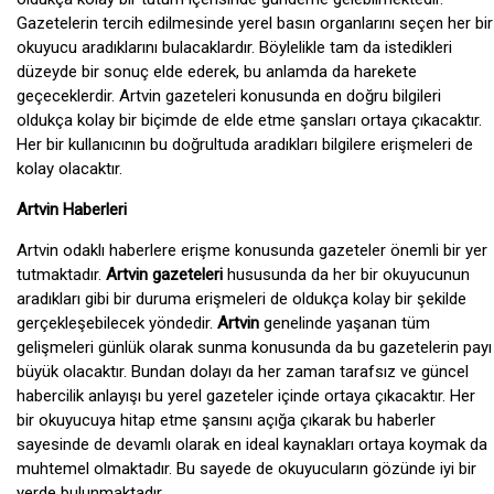
Gazetelerin tercih edilmesinde yerel basın organlarını seçen her bir
okuyucu aradıklarını bulacaklardır. Böylelikle tam da istedikleri
düzeyde bir sonuç elde ederek, bu anlamda da harekete
geçeceklerdir. Artvin gazeteleri konusunda en doğru bilgileri
oldukça kolay bir biçimde de elde etme şansları ortaya çıkacaktır.
Her bir kullanıcının bu doğrultuda aradıkları bilgilere erişmeleri de
kolay olacaktır.
Artvin Haberleri
Artvin odaklı haberlere erişme konusunda gazeteler önemli bir yer
tutmaktadır.
Artvin gazeteleri
hususunda da her bir okuyucunun
aradıkları gibi bir duruma erişmeleri de oldukça kolay bir şekilde
gerçekleşebilecek yöndedir.
Artvin
genelinde yaşanan tüm
gelişmeleri günlük olarak sunma konusunda da bu gazetelerin payı
büyük olacaktır. Bundan dolayı da her zaman tarafsız ve güncel
habercilik anlayışı bu yerel gazeteler içinde ortaya çıkacaktır. Her
bir okuyucuya hitap etme şansını açığa çıkarak bu haberler
sayesinde de devamlı olarak en ideal kaynakları ortaya koymak da
muhtemel olmaktadır. Bu sayede de okuyucuların gözünde iyi bir
yerde bulunmaktadır.