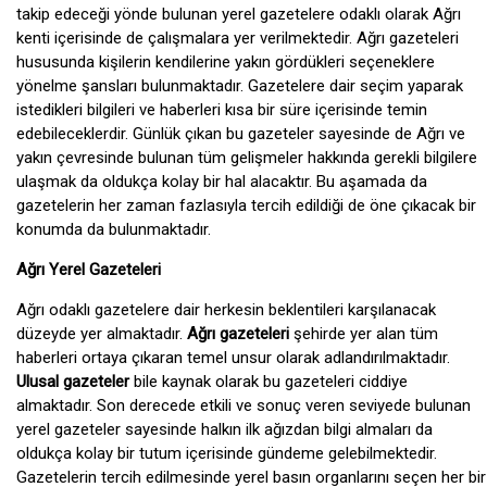
takip edeceği yönde bulunan yerel gazetelere odaklı olarak Ağrı
kenti içerisinde de çalışmalara yer verilmektedir. Ağrı gazeteleri
hususunda kişilerin kendilerine yakın gördükleri seçeneklere
yönelme şansları bulunmaktadır. Gazetelere dair seçim yaparak
istedikleri bilgileri ve haberleri kısa bir süre içerisinde temin
edebileceklerdir. Günlük çıkan bu gazeteler sayesinde de Ağrı ve
yakın çevresinde bulunan tüm gelişmeler hakkında gerekli bilgilere
ulaşmak da oldukça kolay bir hal alacaktır. Bu aşamada da
gazetelerin her zaman fazlasıyla tercih edildiği de öne çıkacak bir
konumda da bulunmaktadır.
Ağrı Yerel Gazeteleri
Ağrı odaklı gazetelere dair herkesin beklentileri karşılanacak
düzeyde yer almaktadır.
Ağrı gazeteleri
şehirde yer alan tüm
haberleri ortaya çıkaran temel unsur olarak adlandırılmaktadır.
Ulusal gazeteler
bile kaynak olarak bu gazeteleri ciddiye
almaktadır. Son derecede etkili ve sonuç veren seviyede bulunan
yerel gazeteler sayesinde halkın ilk ağızdan bilgi almaları da
oldukça kolay bir tutum içerisinde gündeme gelebilmektedir.
Gazetelerin tercih edilmesinde yerel basın organlarını seçen her bir